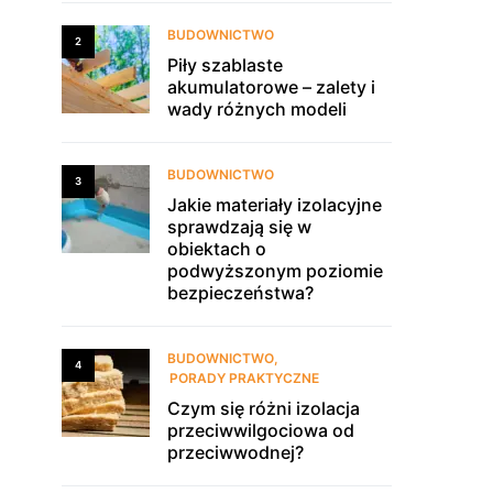
BUDOWNICTWO
2
Piły szablaste
akumulatorowe – zalety i
wady różnych modeli
BUDOWNICTWO
3
Jakie materiały izolacyjne
sprawdzają się w
obiektach o
podwyższonym poziomie
bezpieczeństwa?
BUDOWNICTWO
4
PORADY PRAKTYCZNE
Czym się różni izolacja
przeciwwilgociowa od
przeciwwodnej?