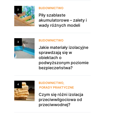
BUDOWNICTWO
2
Piły szablaste
akumulatorowe – zalety i
wady różnych modeli
BUDOWNICTWO
3
Jakie materiały izolacyjne
sprawdzają się w
obiektach o
podwyższonym poziomie
bezpieczeństwa?
BUDOWNICTWO
4
PORADY PRAKTYCZNE
Czym się różni izolacja
przeciwwilgociowa od
przeciwwodnej?