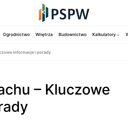
Ogrodnictwo
Wnętrza
Budownictwo
Kalkulatory
W
czowe informacje i porady
achu – Kluczowe
orady