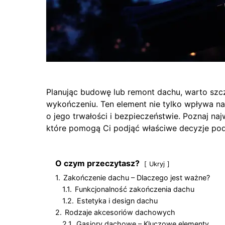
Planując budowę lub remont dachu, warto sz
wykończeniu. Ten element nie tylko wpływa n
o jego trwałości i bezpieczeństwie. Poznaj n
które pomogą Ci podjąć właściwe decyzje po
O czym przeczytasz?
Ukryj
1.
Zakończenie dachu – Dlaczego jest ważne?
1.1.
Funkcjonalność zakończenia dachu
1.2.
Estetyka i design dachu
2.
Rodzaje akcesoriów dachowych
2.1.
Gąsiory dachowe – Kluczowe elementy