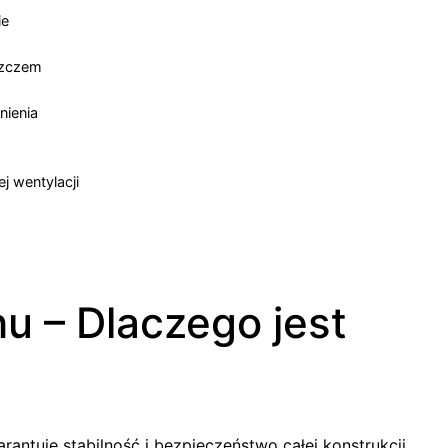
ie
szczem
nienia
j wentylacji
u – Dlaczego jest
ntuje stabilność i bezpieczeństwo całej konstrukcji.