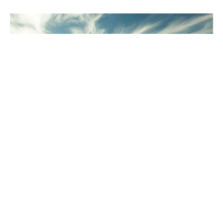
Planując prace budowlane lub ziemne, warto
dokładnie przeanalizować koszty wynajmu koparki.
Poznaj najważniejsze czynniki wpływające na cenę
oraz sprawdź, jak zaoszczędzić na tej usłudze.