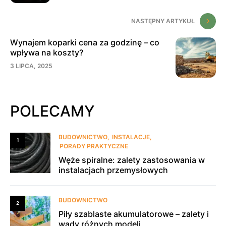
NASTĘPNY ARTYKUŁ
Wynajem koparki cena za godzinę – co
wpływa na koszty?
3 LIPCA, 2025
POLECAMY
BUDOWNICTWO
INSTALACJE
1
PORADY PRAKTYCZNE
Węże spiralne: zalety zastosowania w
instalacjach przemysłowych
BUDOWNICTWO
2
Piły szablaste akumulatorowe – zalety i
wady różnych modeli