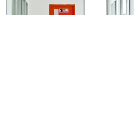
Drzwi przeciwpożarowe kojarzyły się przez lata
wyłącznie z ochroną budynków i spełnianiem
przepisów technicznych. Współczesne realizacje
pokazują jednak, że elementy o tak ważnej funkcji
mogą równocześnie harmonizować z wystrojem
architektury. Odpowiednie technologie, akcesoria i
sposób instalacji pozwalają to osiągnąć bez utraty
parametrów przeciwpożarowych, akustycznych i